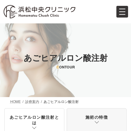
コ
ナ
ン
ビ
テ
ゲ
ン
ー
ツ
シ
へ
ョ
ス
ン
キ
に
ッ
移
あごヒアルロン酸注射
プ
動
C
ONTOUR
HOME
診療案内
あごヒアルロン酸注射
あごヒアルロン酸注射と
施術の特徴
は