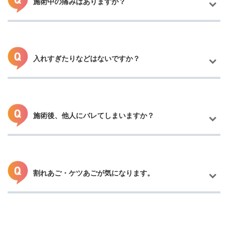
施術中の痛みはありますか？
個人差もございますが、半年～1年以上かけて徐々に吸収されるも
のになります。
入れすぎたりなどはないですか？
注射のチクリとした痛みがあります。
十分にあごを冷やしてから注入していきますのでご安心くださ
い。
施術後、他人にバレてしまいますか？
実際に診させていただいて院長が注入量を決めておりますので入
れすぎることはございません。
控えめに注入させていただきますので物足りなさを感じた場合は
0.1ccずつから追加が可能です。
割れあご・ケツあごが気になります。
ダウンタイムもあまりない施術になりますので、バレにくいと思
います。
ただ、他人から見てすごく大きな変化はないと思いますが、毎日
一緒にいる方などにはわかる可能があります。
自然な仕上がりになるよう院長が注入させていただくのでご安心