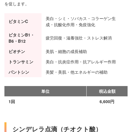
を促します。
美白・シミ・ソバカス・コラーゲン生
ビタミンC
成・抗酸化作用・免疫強化
ビタミンB1・
疲労回復・滋養強壮・ストレス解消
B6・B12
ビオチン
美肌・細胞の成長補助
トランサミン
美白・抗炎症作用・抗アレルギー作用
パントシン
美髪・美肌・他エネルギーの補助
単位
税込金額
1回
6,600円
シンデレラ点滴（チオクト酸）