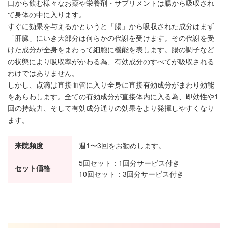
口から飲む様々なお薬や栄養剤・サプリメントは腸から吸収され
て身体の中に入ります。
すぐに効果を与えるかというと「腸」から吸収された成分はまず
「肝臓」にいき大部分は何らかの代謝を受けます。その代謝を受
けた成分が全身をまわって細胞に機能を表します。腸の調子など
の状態により吸収率がかわる為、有効成分のすべてが吸収される
わけではありません。
しかし、点滴は直接血管に入り全身に直接有効成分がまわり効能
をあらわします。全ての有効成分が直接体内に入る為、即効性や1
回の持続力、そして有効成分通りの効果をより発揮しやすくなり
ます。
来院頻度
週1〜3回をお勧めします。
5回セット：1回分サービス付き
セット価格
10回セット：3回分サービス付き