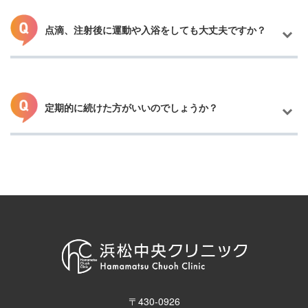
点滴、注射後に運動や入浴をしても大丈夫ですか？
ご安心ください。お伺いした悩み、目的に合わせて、おすすめの
点滴をスタッフがご提案いたします。迷ったらまずは「美白、美
肌」と「疲労回復」の両方に対応したパーフェクトカクテルが人
気でおすすめです。
定期的に続けた方がいいのでしょうか？
基本的には問題ありません。ただし、施術直後の激しい運動や長
風呂はまれに気分が悪くなることがあるため、1～2時間は安静を
おすすめします。
点滴、注射部位に内出血がある場合は、強くこすったり揉んだり
しないようにしてください。
はい。美容点滴、美容注射は継続することで内側から肌や体質を
整える施術です。
体調や生活スタイルに合わせて受けてください。
・月2～4回 ➡ 集中的に肌質、体調改善したい方向け
・月1回 ➡ メンテナンス目的の方におすすめ。長期的に続けるこ
とで、肌が安定しやすくなったという声が多いです。
〒430-0926