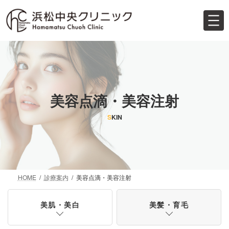
コ
ナ
ン
ビ
テ
ゲ
ン
ー
ツ
シ
へ
ョ
ス
ン
キ
に
ッ
移
美容点滴・美容注射
プ
動
S
KIN
HOME
診療案内
美容点滴・美容注射
美肌・美白
美髪・育毛