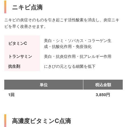
ニキビ点滴
ニキビの炎症そのものを引き起こす活性酸素を消去し、炎症ニキ
ビを早く改善させます。
美白・シミ・ソバカス・コラーゲン生
ビタミンC
成・抗酸化作用・免疫強化
トランサミン
美白・抗炎症作用・抗アレルギー作用
抗生剤
にきびの元となる細菌を低下
単位
税込金額
1回
3,850円
高濃度ビタミンC点滴