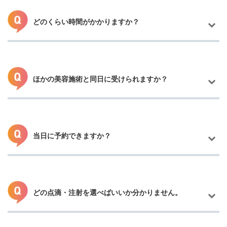
どのくらい時間がかかりますか？
ほかの美容施術と同日に受けられますか？
注射は数分程度、点滴は30分程度で完了します。（高濃度ビタミ
ンC点滴は1時間程かかります。）
お仕事帰りやスキマ時間に手軽に受けられる美容メニューとして
人気です。
当日に予約できますか？
はい。多くの施術と同日施術が可能です。特に、レーザーやピー
リングと美容点滴・美容注射を組み合わせると、肌の回復や美白
効果が高まると言われています。
どの点滴・注射を選べばいいか分かりません。
空き状況により当日でもご予約をお取りできます。
お電話にてお気軽にお問い合わせください！