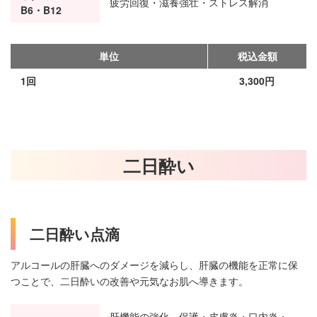
疲労回復・滋養強壮・ストレス解消
B6・B12
単位
税込金額
1回
3,300円
二日酔い
二日酔い点滴
アルコールの肝臓へのダメージを減らし、肝臓の機能を正常に保
つことで、二日酔いの改善や元気なお肌へ導きます。
肝機能の強化、保護・皮膚炎・口内炎・