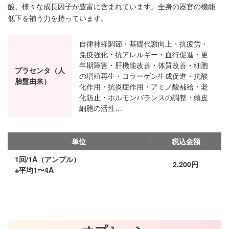
酸、様々な成長因子が豊富に含まれています。全身の器官の機能
低下を補う力を持っています。
自律神経調節・基礎代謝向上・抗疲労・
免疫強化・抗アレルギー・血行促進・更
年期障害・肝機能改善・体質改善・細胞
プラセンタ（人
の増殖再生・コラーゲン生成促進・抗酸
胎盤由来）
化作用・抗炎症作用・アミノ酸補給・老
化防止・ホルモンバランスの調整・頭皮
細胞の活性…
単位
税込金額
1回/1A（アンプル）
2,200円
※平均1〜4A