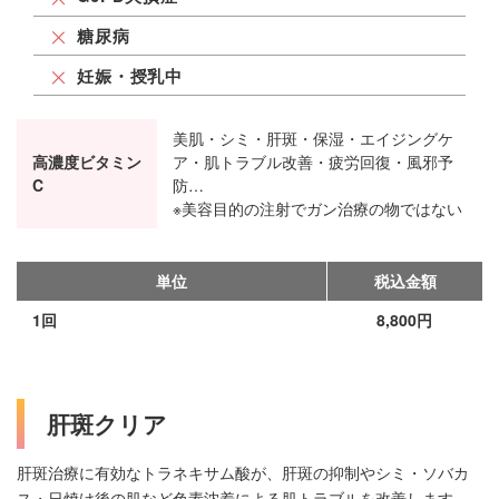
糖尿病
妊娠・授乳中
美肌・シミ・肝斑・保湿・エイジングケ
高濃度ビタミン
ア・肌トラブル改善・疲労回復・風邪予
C
防…
※美容目的の注射でガン治療の物ではない
単位
税込金額
1回
8,800円
肝斑クリア
肝斑治療に有効なトラネキサム酸が、肝斑の抑制やシミ・ソバカ
ス・日焼け後の肌など色素沈着による肌トラブルを改善します。