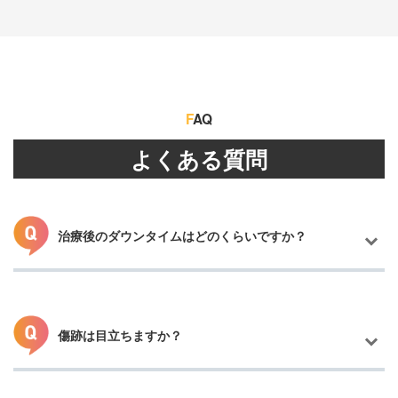
F
AQ
よくある質問
治療後のダウンタイムはどのくらいですか？
傷跡は目立ちますか？
おおまかな腫れは2～3週間、完全に腫れが引くまでは2～3ヶ月程
度かかります。傷の赤み、硬さ・つっぱり感は半年かけて徐々に
改善されます。