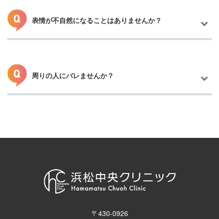
表情が不自然になることはありませんか？
両耳の前後から髪の生え際を切開し不要な皮膚を除去するため耳
の周りに跡が残ります。ロングヘアーの方は髪で隠すことも可能
です。傷跡は最終的に白い1本の線となります。
周りの人にバレませんか？
筋肉や表情の動きに影響しない部位を切除するため、自然な仕上
がりになります。施術前に医師の診察にて希望をお伺いしており
ますのでご安心下さい。
術後は腫れや内出血があるため身近な人の場合は気づく可能性が
あります。完成後は傷跡も目立ちにくくなっているため「若返っ
た印象」となります。
〒430-0926