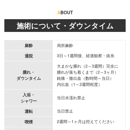
A
BOUT
施術について・ダウンタイム
麻酔
局所麻酔
3日～1週間後、経過観察・抜糸
通院
大まかな腫れ（2～3週間）完全に
腫れ・
腫れが落ち着くまで（2～3ヶ月）
ダウンタイム
鈍痛・微出血（数時間～当日）
内出血（1～2週間程度）
入浴・
当日水濡れ禁止
シャワー
当日禁止
運転
2週間～1ヶ月は控えてください
喫煙