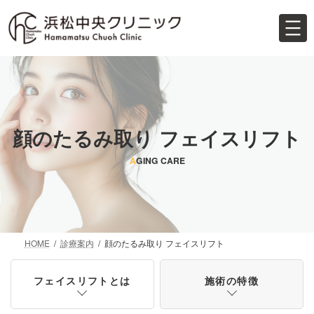
コ
ナ
ン
ビ
テ
ゲ
ン
ー
ツ
シ
へ
ョ
ス
ン
キ
に
ッ
移
顔のたるみ取り フェイスリフト
プ
動
A
GING CARE
HOME
診療案内
顔のたるみ取り フェイスリフト
フェイスリフトとは
施術の特徴