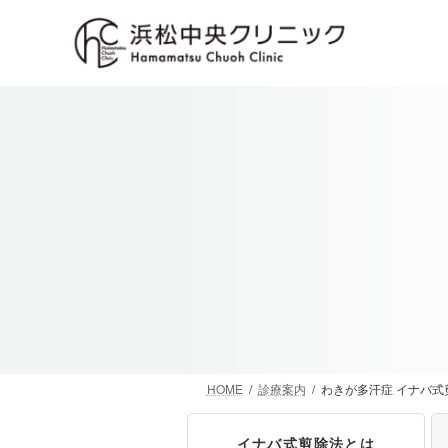
コ
ナ
ン
ビ
テ
ゲ
ン
ー
ツ
シ
へ
ョ
ス
ン
キ
に
ッ
移
プ
動
HOME
診療案内
わきが多汗症 イナバ式
イナバ式剪除法とは