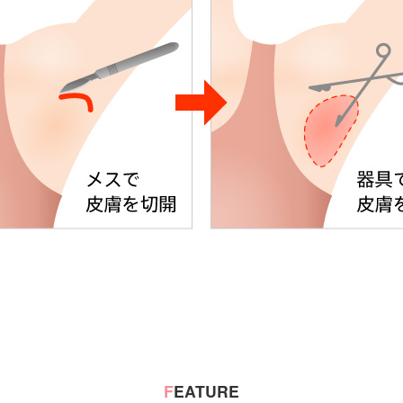
F
EATURE