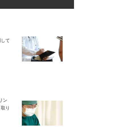
明して
リン
く取り