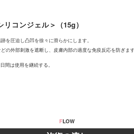
リコンジェル＞（15g）
傷跡を圧迫し凸凹を徐々に滑らかにします。
などの外部刺激を遮断し、皮膚内部の過度な免疫反応を防ぎま
90日間は使用を継続する。
F
LOW