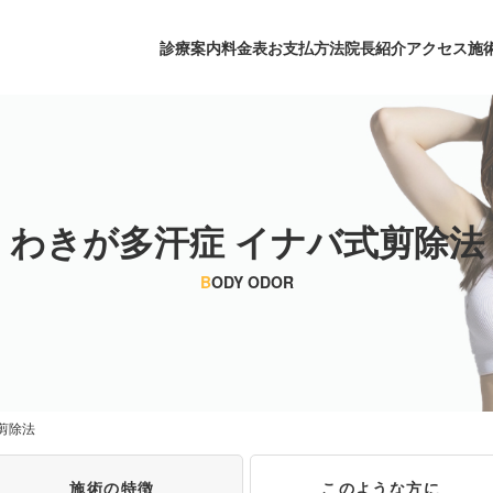
診療案内
料金表
お支払方法
院長紹介
アクセス
施
わきが多汗症 イナバ式剪除法
B
ODY ODOR
剪除法
施術の特徴
このような方に