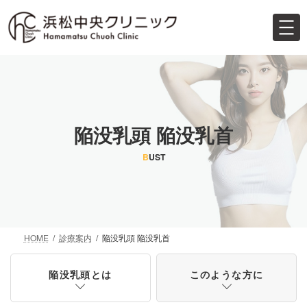
コ
ナ
ン
ビ
テ
ゲ
ン
ー
ツ
シ
へ
ョ
ス
ン
キ
に
ッ
移
陥没乳頭 陥没乳首
プ
動
B
UST
HOME
診療案内
陥没乳頭 陥没乳首
陥没乳頭とは
このような方に