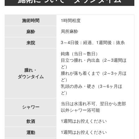
施術時間
1時間程度
局所麻酔
麻酔
3～4日後：経過、1週間後：抜糸
来院
鈍痛（当日～数日）
目立つ腫れ・内出血（2～3週間ほ
ど）
腫れ・
腫れが落ち着くまで（2～3ヶ月ほ
ダウンタイム
ど）
乳頭の赤み・硬さ（3～6ヶ月ほ
ど）
当日は水濡れ不可、翌日から患部
シャワー
以外シャワー浴可能
1週間はお控えください
飲酒
1週間はお控えください
運動