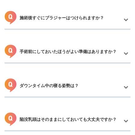
施術後すぐにブラジャーはつけられますか？
乳輪または乳頭の周囲を切開していく為、目立ちにくいです。
手術前にしておいたほうがよい準備はありますか？
術後はプロテクターの保護があります。術後はスポーツブラやノ
ンワイヤーなど締め付け感のないものを着てください。（1ヶ月
間）
ダウンタイム中の寝る姿勢は？
術後着替えが楽になるため前開きの服・ナイトブラやソフトブラ
の用意、手術後数日は激しい運動を避けられるようにスケジュー
ル調整をしておくと安心です。
陥没乳頭はそのままにしておいても大丈夫ですか？
術後数日は仰向けで軽く状態を起こす姿勢（枕やクッションを使
用）で過ごしてください。うつ伏せや強い圧をかけての寝方は避