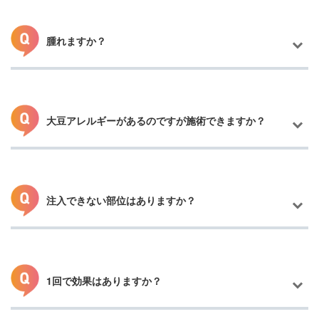
腫れますか？
大豆アレルギーがあるのですが施術できますか？
当院で使用している薬剤は、腫れが比較的でないものを使用して
おります。
腫れや熱感など長い方で2～3日ほどで落ち着くものになり、着圧
が必要なほど腫れませんのでご安心ください。
注入できない部位はありますか？
大豆から抽出されたレシチン（フォスファチジルコリン）が主成
分の脂肪溶解注射になりますので施術ができません。アレルギー
がある方は、脂肪吸引やダイエット薬など他の痩身治療もござい
ますのでご相談ください。
1回で効果はありますか？
気になる部位を診させていただき注入できるか医師の判断になり
ます。