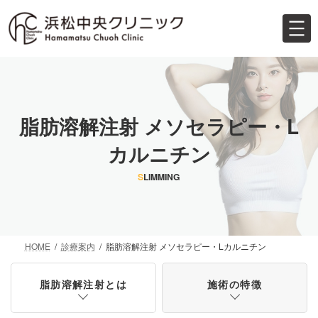
コ
ナ
ン
ビ
テ
ゲ
ン
ー
ツ
シ
へ
ョ
ス
ン
キ
に
脂肪溶解注射 メソセラピー・L
ッ
移
プ
動
カルニチン
S
LIMMING
HOME
診療案内
脂肪溶解注射 メソセラピー・Lカルニチン
脂肪溶解注射とは
施術の特徴