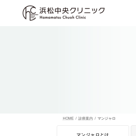
コ
ナ
ン
ビ
テ
ゲ
ン
ー
ツ
シ
へ
ョ
ス
ン
キ
に
ッ
移
プ
動
HOME
診療案内
マンジャロ
マンジャロとは