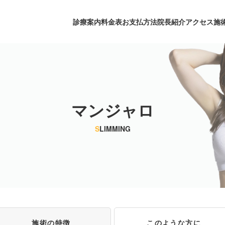
診療案内
料金表
お支払方法
院長紹介
アクセス
施
マンジャロ
S
LIMMING
施術の特徴
このような方に