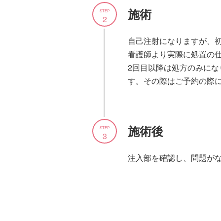
施術
STEP
2
自己注射になりますが、
看護師より実際に処置の
2回目以降は処方のみに
す。その際はご予約の際に
施術後
STEP
3
注入部を確認し、問題が