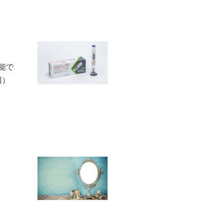
能で
回）