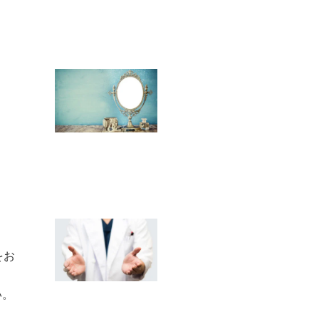
をお
い。