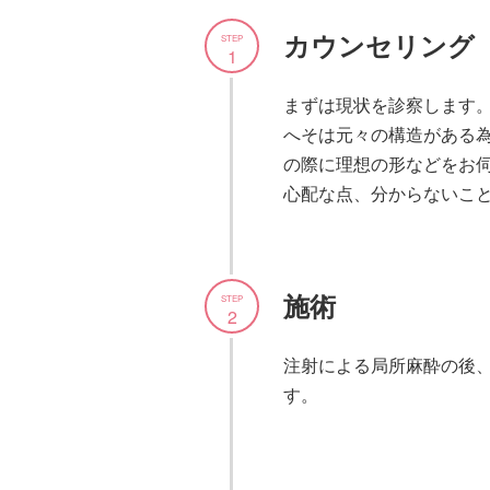
カウンセリング
STEP
1
まずは現状を診察します
へそは元々の構造がある
の際に理想の形などをお
心配な点、分からないこ
施術
STEP
2
注射による局所麻酔の後
す。