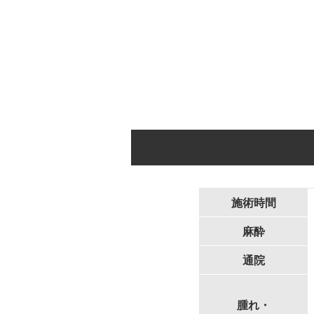
施術時間
麻酔
通院
腫れ・