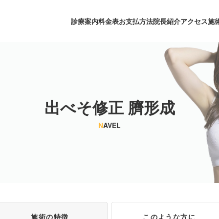
診療案内
料金表
お支払方法
院長紹介
アクセス
施
出べそ修正 臍形成
N
AVEL
施術の特徴
このような方に