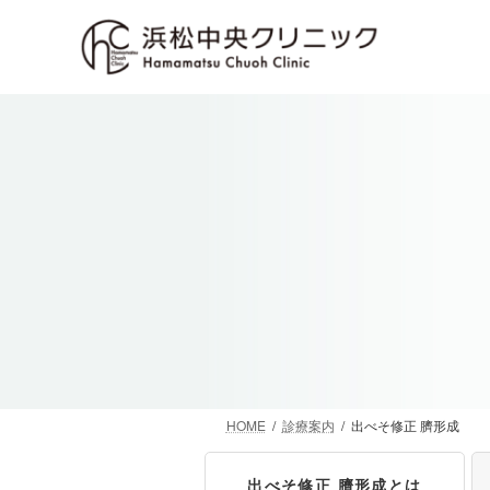
コ
ナ
ン
ビ
テ
ゲ
ン
ー
ツ
シ
へ
ョ
ス
ン
キ
に
ッ
移
プ
動
HOME
診療案内
出べそ修正 臍形成
出べそ修正 臍形成とは