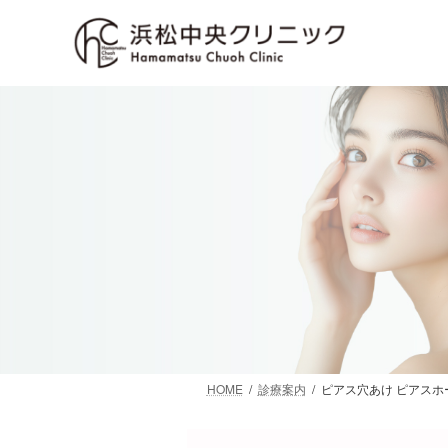
コ
ナ
ン
ビ
テ
ゲ
ン
ー
ツ
シ
へ
ョ
ス
ン
キ
に
ッ
移
プ
動
HOME
診療案内
ピアス穴あけ ピアスホ