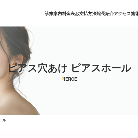
診療案内
料金表
お支払方法
院長紹介
アクセス
施
ピアス穴あけ ピアスホール
P
IERCE
ール