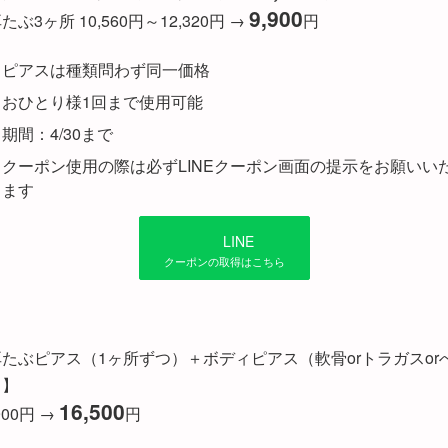
9,900
たぶ3ヶ所 10,560円～12,320円 →
円
ピアスは種類問わず同一価格
おひとり様1回まで使用可能
期間：4/30まで
クーポン使用の際は必ずLINEクーポン画面の提示をお願いい
ます
LINE
クーポンの取得はこちら
たぶピアス（1ヶ所ずつ）＋ボディピアス（軟骨orトラガスor
）】
16,500
900円 →
円