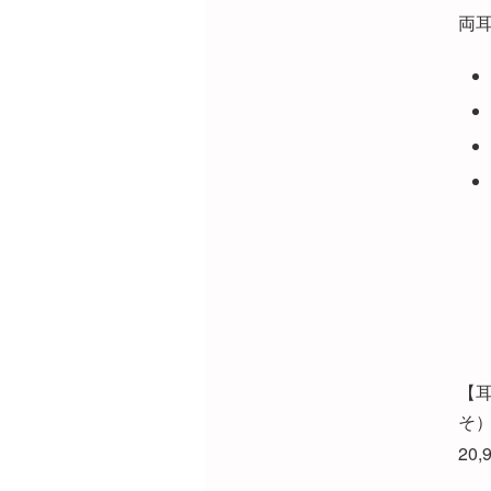
両耳
【耳
そ
20,