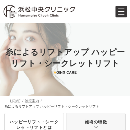
コ
ナ
ン
ビ
テ
ゲ
ン
ー
ツ
シ
へ
ョ
ス
ン
キ
に
糸によるリフトアップ ハッピー
ッ
移
プ
動
リフト・シークレットリフト
A
GING CARE
HOME
診療案内
糸によるリフトアップ ハッピーリフト・シークレットリフト
ハッピーリフト・シーク
施術の特徴
レットリフトとは