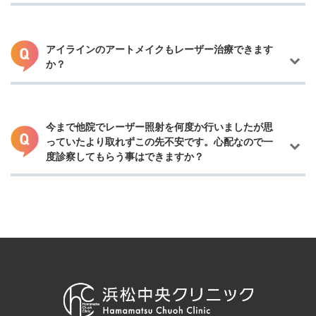
ザーのことです。
従来のナノセカンド（10億分の1）より、パルス幅（照射する時
間）が短くなることで、一定時間に照射できる回数が増え、タト
ゥー・刺青の色素を粉砕するパワーもアップしています。これま
アイラインのアートメイクもレーザー治療できます
では難しいと言われていた多色のタトゥー・刺青にも対応がで
か？
従来から使用しているYAGレーザーやアレキサンドライトレーザ
き、肌へのダメージが少ないのも特長です。
ー、ルビーレーザーは、赤や黒の色素には対応しますが、その他
の色への対応が難しいため、多色のタトゥー・刺青の徐々は難し
いと言われていました。
しかしながら、色素の破砕力が強いピコレーザーが登場したこと
今まで他院でレーザー照射を何度か行いましたが思
で、多色のタトゥー・刺青にも対応できるようになりました。
っていたより取れずこの先不安です。心配なので一
可能です。眼球に害を与えない為にアイシールドを装着しての施
度診察してもらう事はできますか？
行となりますので、治療は安全です。
可能です。タトゥーの中でもトライバルの様な真っ黒にしっかり
入ったものはレーザー照射でもかなりの回数がかかる事が予想さ
れます。
診察にて判断させて頂きますので一度ご相談へお越しください。