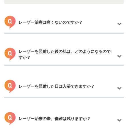
レーザー治療は痛くないのですか？
レーザーを照射した後の肌は、どのようになるので
すか？
ゴムを弾く程度の痛さと言われていますが、痛みの感じ方は個人
差があり、照射する部位によっても異なります。
痛みに弱い場合は、麻酔クリームのご用意がございますのでご安
心下さい。
レーザーを照射した日は入浴できますか？
従来のレーザーですと白くなりやすく、ムラや色素沈着、ヤケド
跡が残ってしまうことがありましたが、最新ピコレーザーはイン
ク周辺の組織に与えるダメージが少ないので傷跡が残ることはあ
りません。
照射直後は、軟膏薬やテープを使用して、照射した部位を保護し
レーザー治療の際、傷跡は残りますか？
ます。かさぶたは、1～2週間程で剥がれますが、かさぶたが剥が
当日から患部を濡らさないようにしてシャワー浴が可能です。
れた後の肌は、とてもデリケートな状態ですので、肌へのダメー