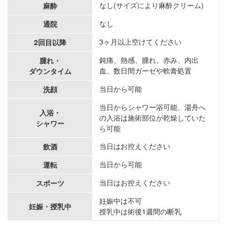
なし(サイズにより麻酔クリーム)
麻酔
なし
通院
3ヶ月以上空けてください
2回目以降
鈍痛、熱感、腫れ、赤み、内出
腫れ・
血、数日間ガーゼや軟膏処置
ダウンタイム
当日から可能
洗顔
当日からシャワー浴可能、湯舟へ
入浴・
の入浴は施術部位が乾燥していた
シャワー
ら可能
当日はお控えください
飲酒
当日から可能
運転
当日はお控えください
スポーツ
妊娠中は不可
妊娠・授乳中
授乳中は術後1週間の断乳