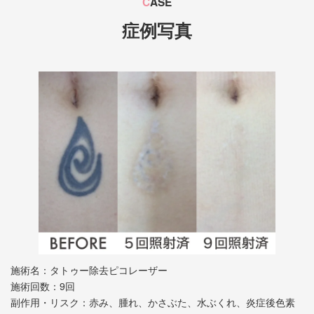
C
ASE
症例写真
施術名：タトゥー除去ピコレーザー
施術回数：9回
副作用・リスク：赤み、腫れ、かさぶた、水ぶくれ、炎症後色素