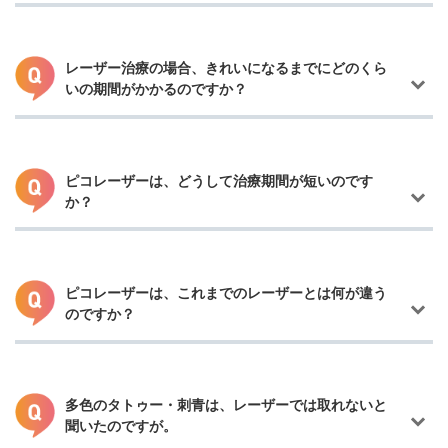
入浴は施術部位が乾燥してから可能になります。
ジを抑えるため、UV対策が必要です。
レーザー治療の場合、きれいになるまでにどのくら
いの期間がかかるのですか？
メスを使いませんので傷にはなりません。ただし、タトゥー・刺
青を入れたことで、すでに肌へダメージを与えているため、肌の
質感は若干異なりますが、ほとんど目立たない状態になります。
ピコレーザーのような新しい機種は、治療時の肌へのダメージが
少ないので、治療跡がほとんど分からなくなります。
ピコレーザーは、どうして治療期間が短いのです
か？
治療期間については、タトゥーの範囲や色、深さによって個人差
があるものになり、回数を重ねてまだらに薄くなっていくものに
なります。
従来のものに比べて色素の粉砕力が強く肌ダメージを抑えたもの
になりますので、大体手彫りの方は～5回ほど、お店で入れた方は
ピコレーザーは、これまでのレーザーとは何が違う
5回以上10回前後になります。満足度は個人差があるものになりま
のですか？
ピコレーザーはヤグレーザーなどに比べ、タトゥー・刺青の色素
すのでご自身の満足度によって回数が異なっていきます。
を細かく砕くことができるため、照射回数が少なくなります。肌
へのダメージも抑えられていますので、以前より少ない回数で治
療ができます。
多色のタトゥー・刺青は、レーザーでは取れないと
聞いたのですが。
ピコレーザーとは、ピコセカンド（1兆分の1）で照射できるレー