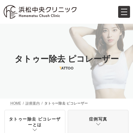
コ
ナ
ン
ビ
テ
ゲ
ン
ー
ツ
シ
へ
ョ
ス
ン
キ
に
ッ
移
タトゥー除去 ピコレーザー
プ
動
T
ATTOO
HOME
診療案内
タトゥー除去 ピコレーザー
タトゥー除去 ピコレーザ
症例写真
ーとは